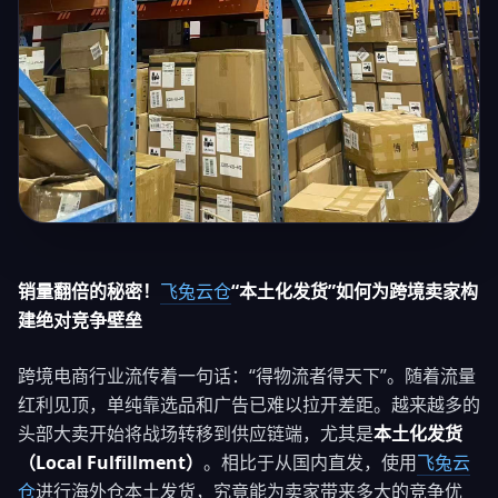
销量翻倍的秘密！
飞兔云仓
“本土化发货”如何为跨境卖家构
建绝对竞争壁垒
跨境电商行业流传着一句话：“得物流者得天下”。随着流量
红利见顶，单纯靠选品和广告已难以拉开差距。越来越多的
头部大卖开始将战场转移到供应链端，尤其是
本土化发货
（Local Fulfillment）
。相比于从国内直发，使用
飞兔云
仓
进行海外仓本土发货，究竟能为卖家带来多大的竞争优