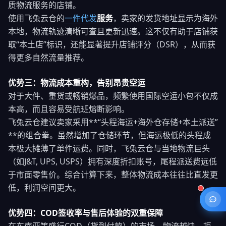
质物流服务的店铺。
使用飞兔云仓的
一件代发
服务
，卖家的发货地址显示为海外
本地，物流轨迹清晰可查且更新迅速。这不仅有助于店铺获
取“本土店”标识，还能显著提升店铺评分（DSR），从而获
得更多自然流量推荐。
优势三：物流成本重构，告别昂贵空运
对于大件、重货或畅销爆品，频繁使用国际空运小包不仅成
本高，而且容易受航班熔断影响。
飞兔云仓建议卖家采用**“头程海运+海外仓存储+本土派送”
**的组合拳。虽然增加了仓储环节，但海运极低的头程成
本极大摊薄了单件运费。同时，飞兔云仓与当地物流巨头
（如J&T, UPS, USPS）拥有深度折扣账号，尾程派送费远低
于市面零售价。综合计算下来，整体物流成本往往比直发更
低，利润空间更大。
优势四：COD签收率与售后体验的双重保障