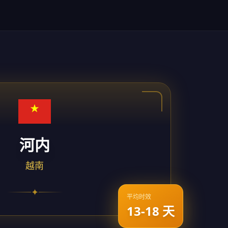
河内
越南
✦
平均时效
13-18 天