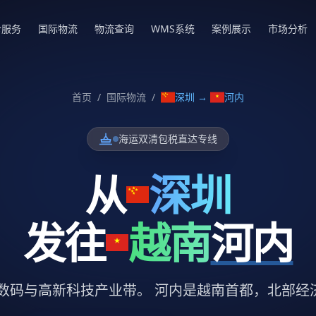
仓服务
国际物流
物流查询
WMS系统
案例展示
市场分析
首页
/
国际物流
/
深圳
→
河内
海运双清包税直达专线
从
深圳
发往
越南
河内
C数码与高新科技产业带。 河内是越南首都，北部经