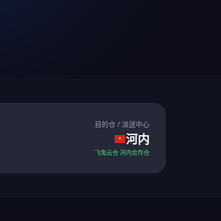
目的仓 / 派送中心
河内
飞兔云仓 河内合作仓