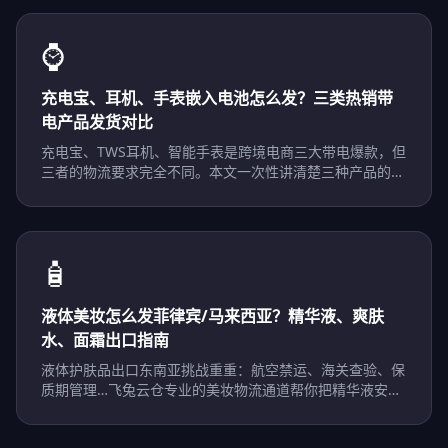
⌚
充电宝、耳机、手表嵌入电池怎么发？三类热销带
电产品发货对比
充电宝、TWS耳机、智能手表是跨境电商三大带电爆款，但
三者的物流要求完全不同。本文一次性讲清楚三种产品的最
优发货方案。
🧴
液体美妆怎么发菲律宾/马来西亚？精华液、爽肤
水、面霜出口指南
液体护肤品出口东南亚挑战重重：航空禁运、海关查验、保
质期管理…飞兔云仓专业的美妆物流通道帮你把精华液安全
送到马尼拉和吉隆坡。