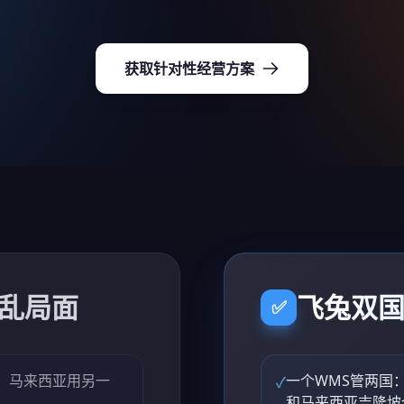
获取针对性经营方案
乱局面
飞兔双
✅
，马来西亚用另一
一个WMS管两国
✓
和马来西亚吉隆坡