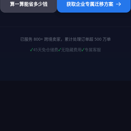
算一算能省多少钱
获取企业专属迁移方案
已服务 800+ 跨境卖家，累计处理订单超 500 万单
✓
45天免仓储费
✓
无隐藏费用
✓
专属客服