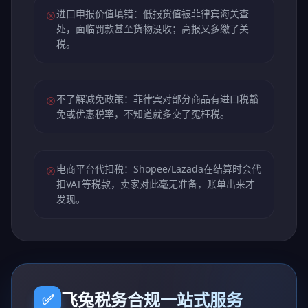
进口申报价值填错：低报货值被菲律宾海关查
⊗
处，面临罚款甚至货物没收；高报又多缴了关
税。
不了解减免政策：菲律宾对部分商品有进口税豁
⊗
免或优惠税率，不知道就多交了冤枉税。
电商平台代扣税：Shopee/Lazada在结算时会代
⊗
扣VAT等税款，卖家对此毫无准备，账单出来才
发现。
飞兔税务合规一站式服务
✅