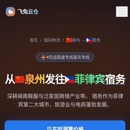
🐇
飞兔云仓
首页
/
国际物流
/
泉州
→
宿务
空运极速专线直达专线
从
泉州
发往
菲律宾
宿务
深耕闽南鞋服与泛家居跨境产业带。 宿务作为菲律
宾第二大城市，旅游业与电商蓬勃发展。
实时测算价格