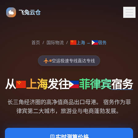
🐇
飞兔云仓
首页
/
国际物流
/
上海
→
宿务
空运极速专线直达专线
从
上海
发往
菲律宾
宿务
长三角经济圈的高净值商品出口母港。 宿务作为菲
律宾第二大城市，旅游业与电商蓬勃发展。
实时测算价格