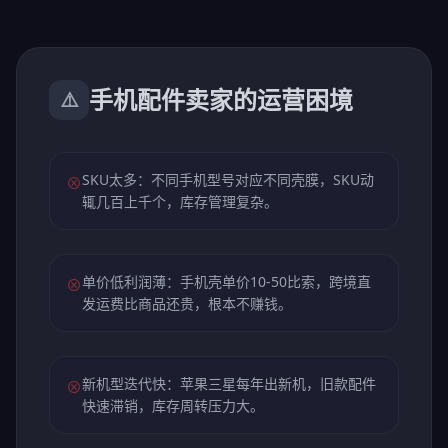
手机配件卖家的运营困境
⚠️
SKU太多：不同手机型号对应不同壳膜，SKU动
⊗
辄几百上千个，库存管理复杂。
单价低利润薄：手机壳单价10-50比索，跨境直
⊗
发运费比商品还贵，根本不赚钱。
新机型迭代快：苹果三星每年出新机，旧款配件
⊗
快速滞销，库存周转压力大。