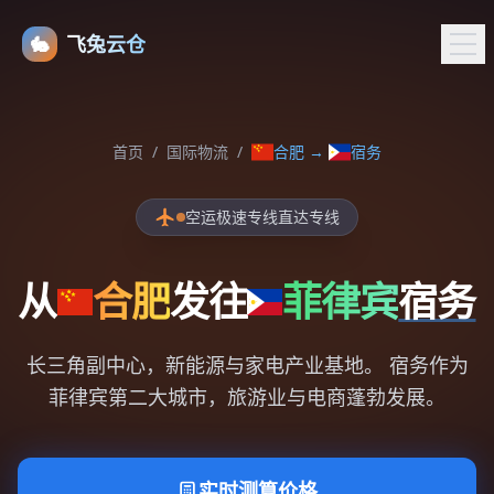
🐇
飞兔云仓
首页
/
国际物流
/
合肥
→
宿务
空运极速专线直达专线
从
合肥
发往
菲律宾
宿务
长三角副中心，新能源与家电产业基地。 宿务作为
菲律宾第二大城市，旅游业与电商蓬勃发展。
实时测算价格